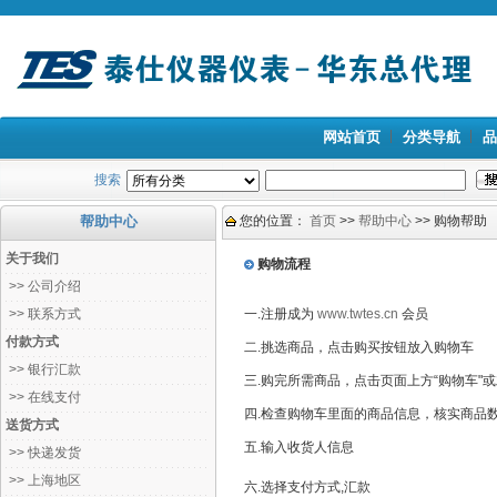
网站首页
分类导航
品
搜索
帮助中心
您的位置：
首页
>>
帮助中心
>> 购物帮助
关于我们
购物流程
>> 公司介绍
>> 联系方式
一.注册成为
www.twtes.cn
会员
付款方式
二.挑选商品，点击购买按钮放入购物车
>> 银行汇款
三.购完所需商品，点击页面上方“购物车"或
>> 在线支付
四.检查购物车里面的商品信息，核实商品
送货方式
五.输入收货人信息
>> 快递发货
>> 上海地区
六.选择支付方式,汇款