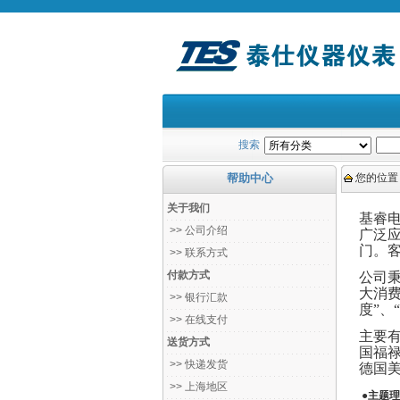
搜索
帮助中心
您的位置
关于我们
基睿
>> 公司介绍
广泛
门。
>> 联系方式
付款方式
公司
大消费
>> 银行汇款
度”、
>> 在线支付
主要
送货方式
国福禄
>> 快递发货
德国
>> 上海地区
●
主题理