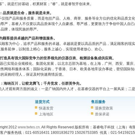
基”，就是打好基础，积累财富；“睿”，就是睿智开创未来。
：品质就是生命，服务就是未来。
仅指产品和服务质量，而是包括产品、人格、商誉、服务等全方位的优化和品质文化
尊严，基睿人不仅要以高品质体现个人自豪感、尊严感，更要致力于争创中国人自己的国际
名品牌，体现民族的尊严。
为顾客提供卓越的产品和增值服务。
顾客为中心，追求产品和服务的卓越。卓越就是要以高品质的产品，满足顾客的现实
值服务延伸，以制造上精心，服务上诚心，实现使用者放心、欢心。
打造具有强大国际竞争力的世界领先的仪器仪表、检测设备集成供应商。
器已实现企业规模化、集团化发展，以北京总部为基地，在上海，广州、西安、重庆
销售网络和服务体系；国际化采购，于香港、日本、欧美各地常设办事处，密切国际知
球的采购经理人，保证及时快速商情反馈。
观：海纳百川，让蛟龙腾飞；千舟竞发，任群英争先。
人才观有两方面的涵义：一是广纳国内外人才，在基睿仪器的平台上一展风采；二是
送货方式
售后服务
快递发货
退换货政策
上海地区
质保承诺
right 2012
www.twtes.cn
. All Rights Reserved.版权所有：基睿电子科技（上海）
客户服务热线：021-60516431 18001836270 15026753385 传真：021-54159215