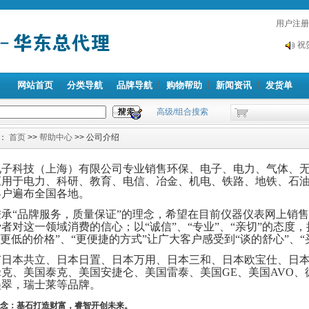
用户注册
祝
线！
祝
线！
网站首页
分类导航
品牌导航
购物帮助
新闻资讯
发货单
高级/组合搜索
：
首页
>>
帮助中心
>> 公司介绍
电子科技（上海）有限公司专业销售环保、电子、电力、气体、
应用于电力、科研、教育、电信、冶金、机电、铁路、地铁、石
客户遍布全国各地。
秉承“品牌服务，质量保证”的理念，希望在目前仪器仪表网上销
者对这一领域消费的信心；以“诚信”、“专业”、“亲切”的态度
“更低的价格”、“更便捷的方式”让广大客户感受到“
谈的舒心”、“
有日本共立、日本日置、日本万用、日本三和、日本欧宝仕、日
克、美国泰克、美国安捷仑、美国雷泰、美国GE、美国AVO、德
美翠，瑞士莱等品牌。
念：基石打造财富，睿智开创未来。