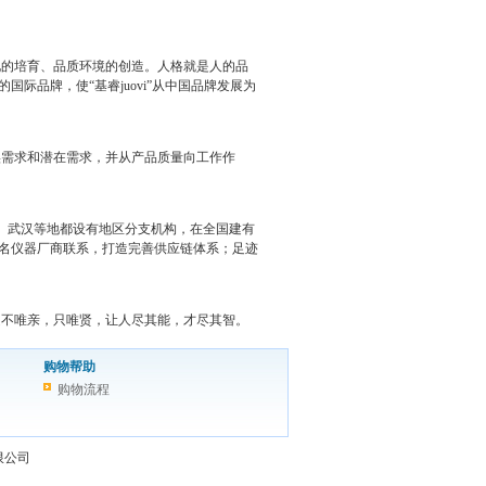
的培育、品质环境的创造。人格就是人
的品
品牌，使“基睿juovi”从中国
品牌发展为
需求和潜在需求，并从产品质量向工作
作
、武汉等地都设有地区分支机构，在全国
建有
名仪器厂商联系，打造完善供应链体系
；足迹
不唯亲，只唯贤，让人尽其能，才尽其
智。
购物帮助
购物流程
有限公司