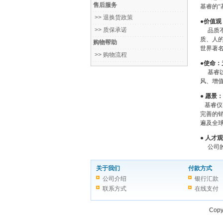
售后服务
基睿的“
>> 退换货政策
●
价值观
>> 质保承诺
品质不
质、人的
购物帮助
世界著
>> 购物流程
●
使命：
基睿以
风、增
●
愿景：
基睿仪
完善的
遍及全
● 人才
公司的
关于我们
付款方式
公司介绍
银行汇款
联系方式
在线支付
Copy